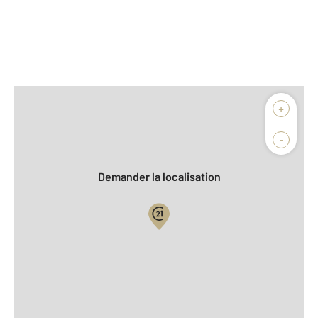
Afficher sur la carte :
+
Agence
Biens vendus
-
Demander la localisation
Vue globale
2
Surface totale : 177 m
2
Surface habitable : 147 m
2
Surface terrain : 2 500 m
Nombre de pièces : 6
[Voir le détail]