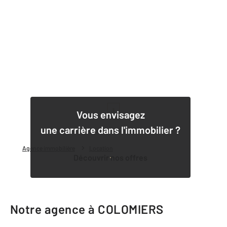
1
Vous envisagez
une carrière dans l'immobilier ?
Agence immobilière
Location
Découvrir nos offres
Notre agence à COLOMIERS