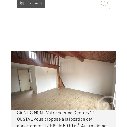
Exclusivité
TOULOUSE 31
2
50,91 m
, 2 pièces
Ref : 2119
Appartement T2 à louer
714,84 €
par mois charges comprises
SAINT SIMON - Votre agence Century 21
OUSTAL vous propose à la location cet
appartement T2 BIS de 50.91 m². Au troisième