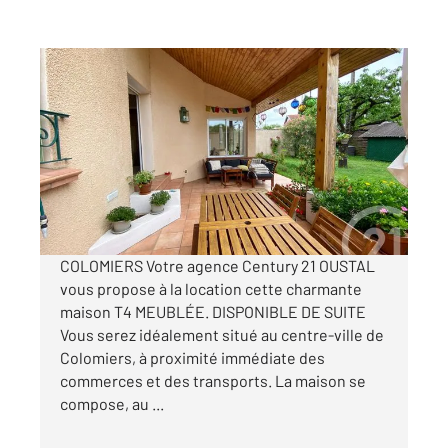
COLOMIERS 31
2
129,10 m
, 4 pièces
Ref : 1997
Maison à louer
1 500 €
par mois charges comprises
COLOMIERS Votre agence Century 21 OUSTAL
vous propose à la location cette charmante
maison T4 MEUBLÉE. DISPONIBLE DE SUITE
Vous serez idéalement situé au centre-ville de
Colomiers, à proximité immédiate des
commerces et des transports. La maison se
compose, au ...