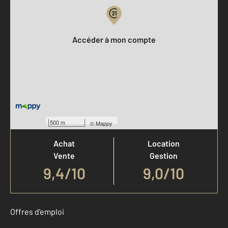
Votre compte :
Accéder à mon compte
Votre agence est notée
500 m
©
Mappy
Achat
Location
Vente
Gestion
9,4
/
10
9,0/10
Offres d'emploi