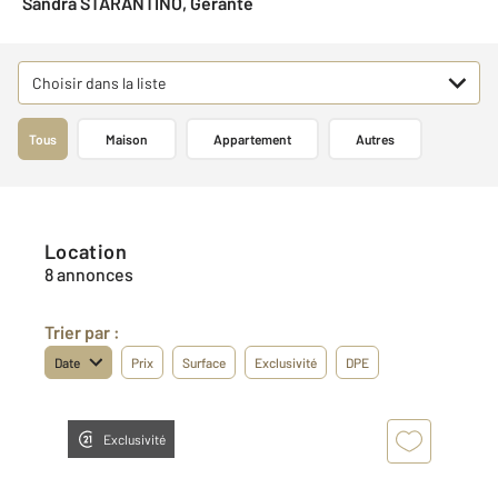
Sandra STARANTINO, Gérante
Choisir dans la liste
Tous
Maison
Appartement
Autres
Location
8 annonces
Trier par :
Date
Prix
Surface
Exclusivité
DPE
Exclusivité