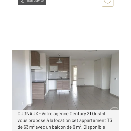
Exclusivité
CUGNAUX 31
2
62,95 m
, 3 pièces
Ref : 2091
Appartement T3 à louer
795,34 €
par mois charges comprises
CUGNAUX - Votre agence Century 21 Oustal
vous propose à la location cet appartement T3
de 63 m² avec un balcon de 9 m². Disponible