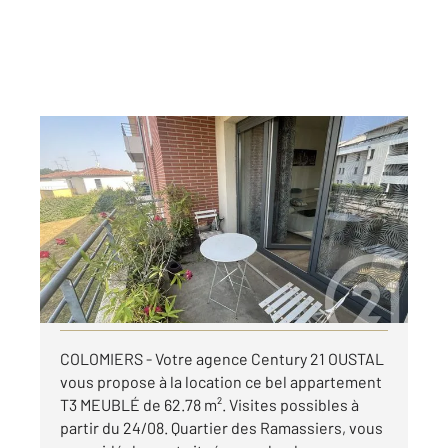
COLOMIERS 31
2
62,78 m
, 3 pièces
Ref : 2118
Appartement T3 à louer
945,75 €
par mois charges comprises
Visiter le site dédié
COLOMIERS - Votre agence Century 21 OUSTAL
vous propose à la location ce bel appartement
T3 MEUBLÉ de 62.78 m². Visites possibles à
partir du 24/08. Quartier des Ramassiers, vous