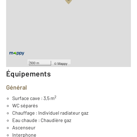
Vue globale
2
Surface totale : 80,4 m
2
Surface habitable : 76,9 m
Type d'appartement : T4
ème
Étage : 2
Nombre de pièces : 4
[Voir le détail]
Année construction : 1970
500 m
©
Mappy
Équipements
Général
2
Surface cave : 3,5 m
WC séparés
Chauffage : Individuel radiateur gaz
Eau chaude : Chaudière gaz
Ascenseur
Interphone