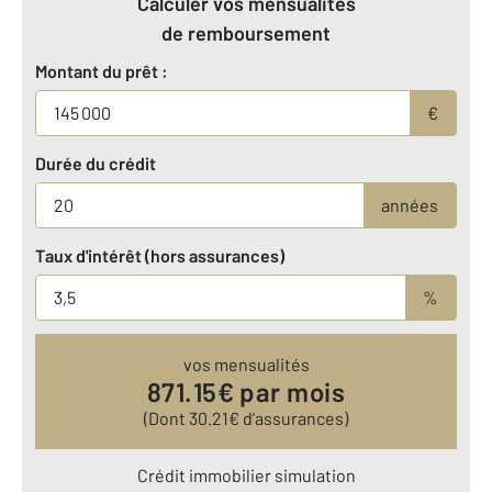
Calculer vos mensualités
de remboursement
Montant du prêt :
€
Durée du crédit
années
Taux d'intérêt (hors assurances)
%
vos mensualités
871.15
€ par mois
(Dont
30.21
€ d’assurances)
Crédit immobilier simulation