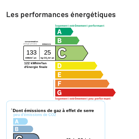
Les performances énergétiques
logement extrêmement performant
consommation
(énergie primaire)
émissions
133
25
2
2
kg CO
/m
.an
kWh/m
.an
2
122 kWh/m²/an
d'énergie finale
logement extrêmement peu performant
Dont émissions de gaz à effet de serre
*
peu d'émissions de CO2